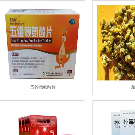
五维赖氨酸片