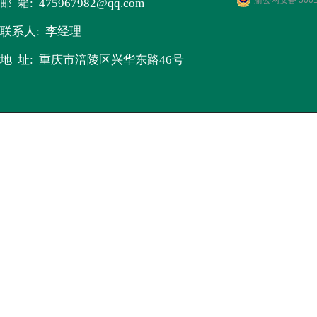
渝公网安备 5001
邮 箱:
475967982
@qq.com
联系人: 李经理
地 址: 重庆市涪陵区兴华东路46号​
版权所有 © 2017-2030 重庆衡生医药连锁有限责任公
3号